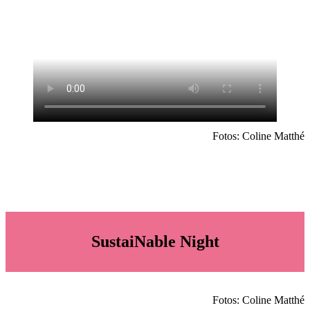
Fo­tos: Co­line Mat­thé
SustaiNable Night
Fo­tos: Co­line Mat­thé