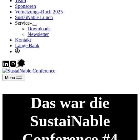
Team
Sponsoren
Vernetzungs-Buch 2025
SustaiNable Lunch
Service
Downloads
Newsletter
Kontakt
Lange Bank
Menu
Das war die
SustaiNable
Conference #4