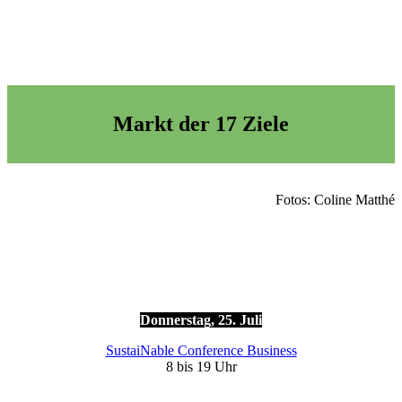
Markt der 17 Ziele
Fo­tos: Co­line Mat­thé
Don­ners­tag, 25. Juli
Sus­taiNable Con­fe­rence Busi­ness
8 bis 19 Uhr