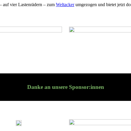
– auf vier Las­ten­rä­dern – zum
Welt­acker
um­ge­zo­gen und bie­tet jetzt d
Danke an unsere Sponsor:innen