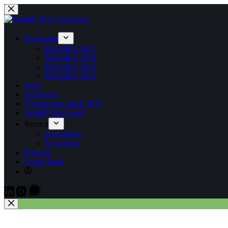
Zum
Inhalt
springen
Programm
Rückblick 2025
Rückblick 2024
Rückblick 2023
Rückblick 2022
Team
Sponsoren
Vernetzungs-Buch 2025
SustaiNable Lunch
Service
Downloads
Newsletter
Kontakt
Lange Bank