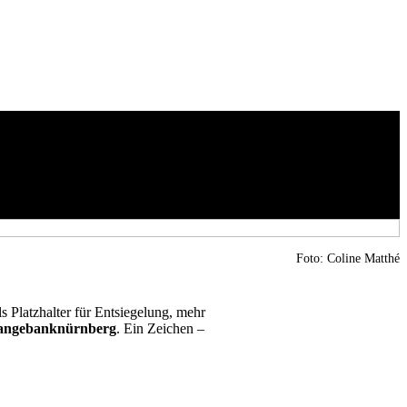
Foto: Co­line Mat­thé
Platz­hal­ter für Ent­sie­ge­lung, mehr
an­ge­bank­nürn­berg
. Ein Zei­chen –