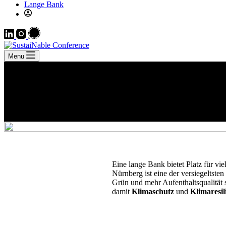
Lange Bank
Menu
Eine lange Bank bie­tet Platz für vie
Nürn­berg ist eine der ver­sie­gelts­t
Grün und mehr Auf­ent­halts­qua­li­tä
da­mit
Kli­ma­schutz
und
Kli­ma­re­si­l