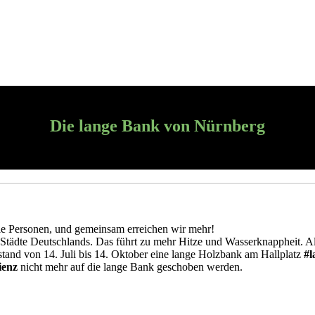
Die lange Bank von Nürnberg
le Per­so­nen, und ge­mein­sam er­rei­chen wir mehr!
en Städte Deutsch­lands. Das führt zu mehr Hitze und Was­ser­knapp­heit. Als 
t stand von 14. Juli bis 14. Ok­to­ber eine lange Holz­bank am Hall­platz
#l
i­enz
nicht mehr auf die lange Bank ge­scho­ben wer­den.