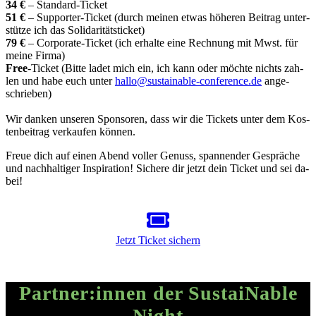
34 €
– Stan­dard-Ti­cket
51 €
– Sup­porter-Ti­cket (durch mei­nen et­was hö­he­ren Bei­trag un­ter­
stütze ich das So­li­da­ri­täts­ti­cket)
79 €
– Cor­po­rate-Ti­cket (ich er­halte eine Rech­nung mit Mwst. für
meine Firma)
Free
-Ti­cket (Bitte la­det mich ein, ich kann oder möchte nichts zah­
len und habe euch un­ter
hallo@sustainable-conference.de
an­ge­
schrie­ben)
Wir dan­ken un­se­ren Spon­so­ren, dass wir die Ti­ckets un­ter dem Kos­
ten­bei­trag ver­kau­fen kön­nen.
Freue dich auf ei­nen Abend vol­ler Ge­nuss, span­nen­der Ge­sprä­che
und nach­hal­ti­ger In­spi­ra­tion! Si­chere dir jetzt dein Ti­cket und sei da­
bei!
Jetzt Ti­cket si­chern
Partner:innen der SustaiNable
Night