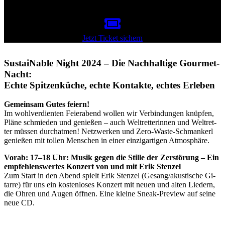
Jetzt Ti­cket si­chern
SustaiNable Night 2024 – Die Nachhaltige Gourmet-
Nacht:
Echte Spitzenküche, echte Kontakte, echtes Erleben
Ge­mein­sam Gu­tes fei­ern!
Im wohl­ver­dien­ten Fei­er­abend wol­len wir Ver­bin­dun­gen knüp­fen,
Pläne schmie­den und ge­nie­ßen – auch Welt­ret­te­rin­nen und Welt­ret­
ter müs­sen durch­at­men! Netz­wer­ken und Zero-Waste-Schman­kerl
ge­nie­ßen mit tol­len Men­schen in ei­ner ein­zig­ar­ti­gen At­mo­sphäre.
Vorab: 17–18 Uhr: Mu­sik ge­gen die Stille der Zer­stö­rung – Ein
emp­feh­lens­wer­tes Kon­zert von und mit Erik Sten­zel
Zum Start in den Abend spielt Erik Sten­zel (Gesang/akustische Gi­
tarre) für uns ein kos­ten­lo­ses Kon­zert mit neuen und al­ten Lie­dern,
die Oh­ren und Au­gen öff­nen. Eine kleine Sneak-Pre­view auf seine
neue CD.