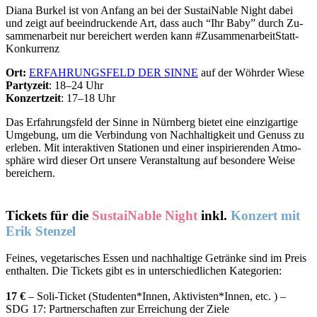
Diana Bur­kel ist von An­fang an bei der Sus­taiNable Night da­bei
und zeigt auf be­ein­dru­ckende Art, dass auch “Ihr Baby” durch Zu­
sam­men­ar­beit nur be­rei­chert wer­den kann #Zu­sam­men­ar­beitS­tatt­
Kon­kur­renz
Ort:
ERFAHRUNGSFELD DER SINNE
auf der Wöhr­der Wiese
Par­ty­zeit
: 18–24 Uhr
Kon­zert­zeit
: 17–18 Uhr
Das Er­fah­rungs­feld der Sinne in Nürn­berg bie­tet eine ein­zig­ar­tige
Um­ge­bung, um die Ver­bin­dung von Nach­hal­tig­keit und Ge­nuss zu
er­le­ben. Mit in­ter­ak­ti­ven Sta­tio­nen und ei­ner in­spi­rie­ren­den At­mo­
sphäre wird die­ser Ort un­sere Ver­an­stal­tung auf be­son­dere Weise
be­rei­chern.
Tickets für die
SustaiNable Night
inkl.
Konzert
mit
Erik Stenzel
Fei­nes, ve­ge­ta­ri­sches Es­sen und nach­hal­tige Ge­tränke sind im Preis
ent­hal­ten. Die Ti­ckets gibt es in un­ter­schied­li­chen Ka­te­go­rien:
17 €
– Soli-Ti­cket (Studenten*Innen, Aktivisten*Innen, etc. ) –
SDG 17: Part­ner­schaf­ten zur Er­rei­chung der Ziele