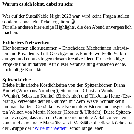
Warum es sich lohnt, dabei zu sein:
Wer auf der Sus­taiNable Night 2023 war, wird keine Fra­gen stel­len,
son­dern schnell ein Ti­cket er­gat­tern 😉
Für alle an­de­ren hier ei­nige High­lights, die den Abend un­ver­gess­lich
ma­chen:
Ex­klu­si­ves Netz­wer­ken
:
Hier kom­men alle zu­sam­men – Ent­schei­der, Ma­che­rin­nen, Ak­ti­vis­
ten und Pri­vat­leute. Triff Gleich­ge­sinnte, knüpfe wert­volle Ver­bin­
dun­gen und ent­wickle ge­mein­sam krea­tive Ideen für nach­hal­tige
Pro­jekte und In­itia­ti­ven. Auf die­ser Ver­an­stal­tung ent­ste­hen echte,
nach­hal­tige Kon­takte.
Spit­zen­kü­che
:
Er­lebe ku­li­na­ri­sche Köst­lich­kei­ten von den Spit­zen­kö­chen Diana
Bur­kel (Würz­haus Nürn­berg), Ster­ne­koch Chris­tian Wonka
(Wonka), Se­bas­tian Kun­kel (Zir­bel­stube) und Till-Jo­nas Heinz (Ess­
brand). Ver­wöhne dei­nen Gau­men mit Zero-Waste-Schman­kerln
und nach­hal­ti­gen Ge­trän­ken wie Neu­mark­ter Bie­ren und aus­ge­such­
ten Wei­nen von Mar­tin Köss­ler (Köss­ler & Ulb­richt). Diese Spit­zen­
kö­che zei­gen, dass man ein Gour­met­menü ohne Ab­fall zu­be­rei­ten
kann und da­mit neue Maß­stäbe setzt. Maß­stäbe, die diese Kö­che aus
der Gruppe der “
Wirte mit Wer­ten
” schon lange le­ben.