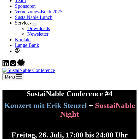
Team
Sponsoren
Vernetzungs-Buch 2025
SustaiNable Lunch
Service
Downloads
Newsletter
Kontakt
Lange Bank
Menu
SustaiNable Conference #4
Konzert mit Erik Stenzel
+
SustaiNable
Night
Freitag, 26. Juli, 17:00 bis 24:00 Uhr