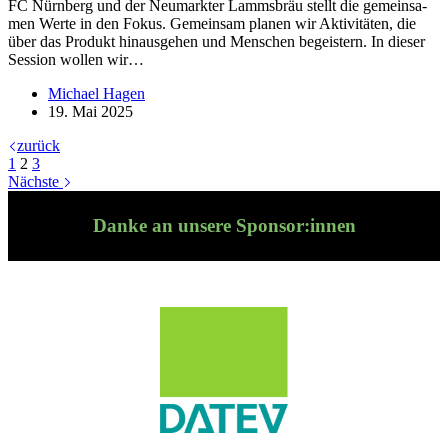
FC Nürn­berg und der Neu­mark­ter Lamms­bräu stellt die ge­mein­sa­
men Werte in den Fo­kus. Ge­mein­sam pla­nen wir Ak­ti­vi­tä­ten, die
über das Pro­dukt hin­aus­ge­hen und Men­schen be­geis­tern. In die­ser
Ses­sion wol­len wir…
Michael Hagen
19. Mai 2025
zurück
1
2
3
Nächste
Danke an unsere Sponsor:innen