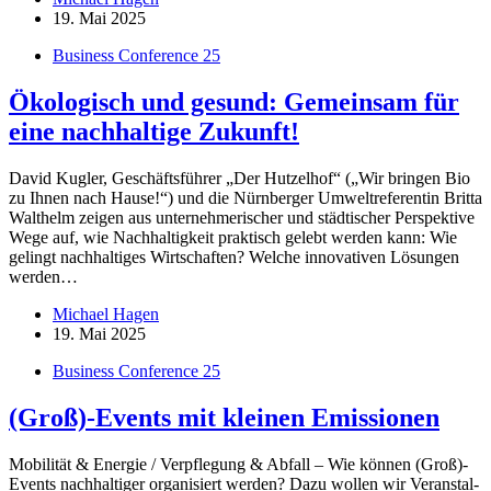
19. Mai 2025
Business Conference 25
Ökologisch und gesund: Gemeinsam für
eine nachhaltige Zukunft!
Da­vid Kug­ler, Ge­schäfts­füh­rer „Der Hut­zel­hof“ („Wir brin­gen Bio
zu Ih­nen nach Hause!“) und die Nürn­ber­ger Um­welt­re­fe­ren­tin Britta
Walt­helm zei­gen aus un­ter­neh­me­ri­scher und städ­ti­scher Per­spek­tive
Wege auf, wie Nach­hal­tig­keit prak­tisch ge­lebt wer­den kann: Wie
ge­lingt nach­hal­ti­ges Wirt­schaf­ten? Wel­che in­no­va­ti­ven Lö­sun­gen
wer­den…
Michael Hagen
19. Mai 2025
Business Conference 25
(Groß)-Events mit kleinen Emissionen
Mo­bi­li­tät & En­er­gie / Ver­pfle­gung & Ab­fall – Wie kön­nen (Groß)-
Events nach­hal­ti­ger or­ga­ni­siert wer­den? Dazu wol­len wir Ver­an­stal­