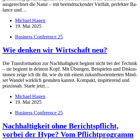
aus­ge­rech­net die Na­tur – mit be­ein­dru­cken­der Viel­falt, per­fek­ter Ba­
lance und…
Michael Hagen
19. Mai 2025
Business Conference 25
Wie denken wir Wirtschaft neu?
Die Trans­for­ma­tion zur Nach­hal­tig­keit be­ginnt nicht bei der Tech­nik
– sie be­ginnt in dei­nem Kopf. Mit Übun­gen, Bei­spie­len und Dis­kus­
sio­nen zeige ich dir dir, wie du mit ei­nem zu­kunfts­ori­en­tier­ten Mind­
set Wan­del wirk­lich ge­stal­ten kannst. Kom­pakt, in­spi­rie­rend und
pra­xis­nah. Starte jetzt…
Michael Hagen
19. Mai 2025
Business Conference 25
Nachhaltigkeit ohne Berichtspflicht,
vorbei der Hype? Vom Pflichtprogramm