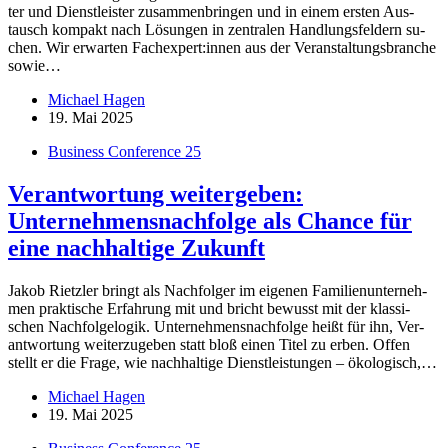
ter und Dienst­leis­ter zu­sam­men­brin­gen und in ei­nem ers­ten Aus­
tausch kom­pakt nach Lö­sun­gen in zen­tra­len Hand­lungs­fel­dern su­
chen. Wir er­war­ten Fachexpert:innen aus der Ver­an­stal­tungs­bran­che
so­wie…
Michael Hagen
19. Mai 2025
Business Conference 25
Verantwortung weitergeben:
Unternehmensnachfolge als Chance für
eine nachhaltige Zukunft
Ja­kob Rietz­ler bringt als Nach­fol­ger im ei­ge­nen Fa­mi­li­en­un­ter­neh­
men prak­ti­sche Er­fah­rung mit und bricht be­wusst mit der klas­si­
schen Nach­fol­ge­lo­gik. Un­ter­neh­mens­nach­folge heißt für ihn, Ver­
ant­wor­tung wei­ter­zu­ge­ben statt bloß ei­nen Ti­tel zu er­ben. Of­fen
stellt er die Frage, wie nach­hal­tige Dienst­leis­tun­gen – öko­lo­gisch,…
Michael Hagen
19. Mai 2025