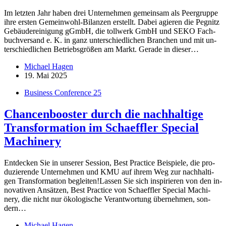
Im letz­ten Jahr ha­ben drei Un­ter­neh­men ge­mein­sam als Peer­gruppe
ihre ers­ten Ge­­mein­­wohl-Bi­lan­­zen er­stellt. Da­bei agie­ren die Peg­nitz
Ge­bäu­de­rei­ni­gung gGmbH, die toll­werk GmbH und SEKO Fach­
buch­ver­sand e. K. in ganz un­ter­schied­li­chen Bran­chen und mit un­
ter­schied­li­chen Be­triebs­grö­ßen am Markt. Ge­rade in die­ser…
Michael Hagen
19. Mai 2025
Business Conference 25
Chancenbooster durch die nachhaltige
Transformation im Schaeffler Special
Machinery
Ent­de­cken Sie in un­se­rer Ses­sion, Best Prac­tice Bei­spiele, die pro­
du­zie­rende Un­ter­neh­men und KMU auf ih­rem Weg zur nach­hal­ti­
gen Trans­for­ma­tion be­glei­ten!Las­sen Sie sich in­spi­rie­ren von den in­
no­va­ti­ven An­sät­zen, Best Prac­tice von Schaeff­ler Spe­cial Ma­chi­
nery, die nicht nur öko­lo­gi­sche Ver­ant­wor­tung über­neh­men, son­
dern…
Michael Hagen