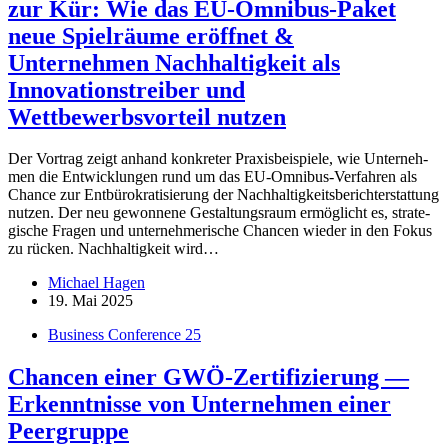
zur Kür: Wie das EU-Omnibus-Paket
neue Spielräume eröffnet &
Unternehmen Nachhaltigkeit als
Innovationstreiber und
Wettbewerbsvorteil nutzen
Der Vor­trag zeigt an­hand kon­kre­ter Pra­xis­bei­spiele, wie Un­ter­neh­
men die Ent­wick­lun­gen rund um das EU-Om­­ni­­bus-Ver­­­fah­­ren als
Chance zur Ent­bü­ro­kra­ti­sie­rung der Nach­hal­tig­keits­be­richt­erstat­tung
nut­zen. Der neu ge­won­nene Ge­stal­tungs­raum er­mög­licht es, stra­te­
gi­sche Fra­gen und un­ter­neh­me­ri­sche Chan­cen wie­der in den Fo­kus
zu rü­cken. Nach­hal­tig­keit wird…
Michael Hagen
19. Mai 2025
Business Conference 25
Chancen einer GWÖ-Zertifizierung —
Erkenntnisse von Unternehmen einer
Peergruppe