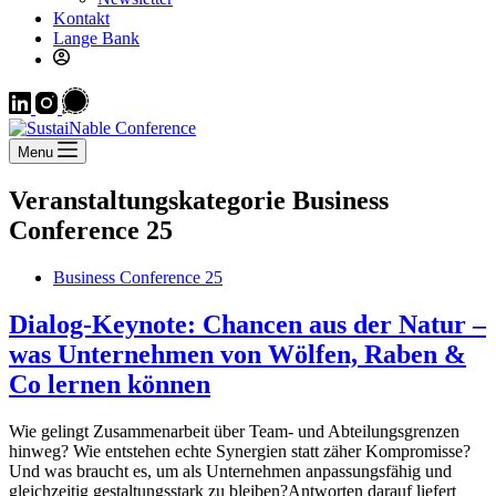
Kontakt
Lange Bank
Menu
Veranstaltungskategorie
Business
Conference 25
Business Conference 25
Dialog-Keynote: Chancen aus der Natur –
was Unternehmen von Wölfen, Raben &
Co lernen können
Wie ge­lingt Zu­sam­men­ar­beit über Team- und Ab­tei­lungs­gren­zen
hin­weg? Wie ent­ste­hen echte Syn­er­gien statt zä­her Kom­pro­misse?
Und was braucht es, um als Un­ter­neh­men an­pas­sungs­fä­hig und
gleich­zei­tig ge­stal­tungs­stark zu blei­ben?Ant­wor­ten dar­auf lie­fert