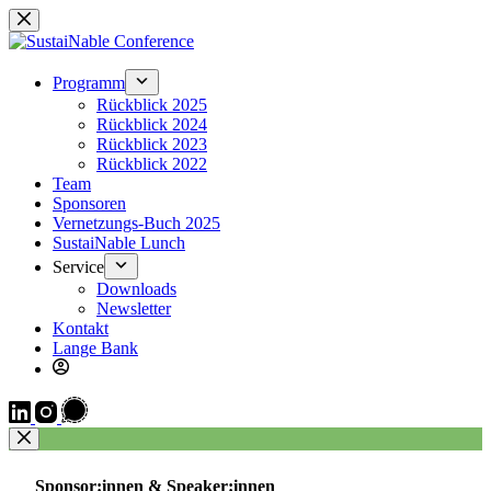
Zum
Inhalt
springen
Programm
Rückblick 2025
Rückblick 2024
Rückblick 2023
Rückblick 2022
Team
Sponsoren
Vernetzungs-Buch 2025
SustaiNable Lunch
Service
Downloads
Newsletter
Kontakt
Lange Bank
Sponsor:innen & Speaker:innen