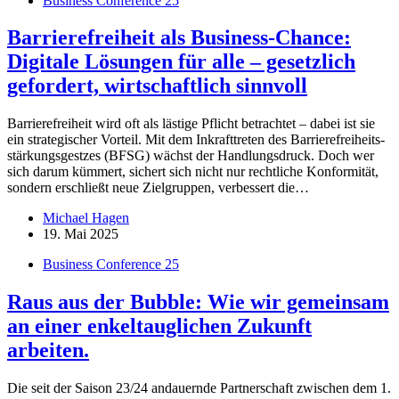
Business Conference 25
Barrierefreiheit als Business-Chance:
Digitale Lösungen für alle – gesetzlich
gefordert, wirtschaftlich sinnvoll
Bar­rie­re­frei­heit wird oft als läs­tige Pflicht be­trach­tet – da­bei ist sie
ein stra­te­gi­scher Vor­teil. Mit dem In­kraft­tre­ten des Bar­rie­re­frei­heits­
stär­kungs­gest­zes (BFSG) wächst der Hand­lungs­druck. Doch wer
sich darum küm­mert, si­chert sich nicht nur recht­li­che Kon­for­mi­tät,
son­dern er­schließt neue Ziel­grup­pen, ver­bes­sert die…
Michael Hagen
19. Mai 2025
Business Conference 25
Raus aus der Bubble: Wie wir gemeinsam
an einer enkeltauglichen Zukunft
arbeiten.
Die seit der Sai­son 23/24 an­dau­ernde Part­ner­schaft zwi­schen dem 1.