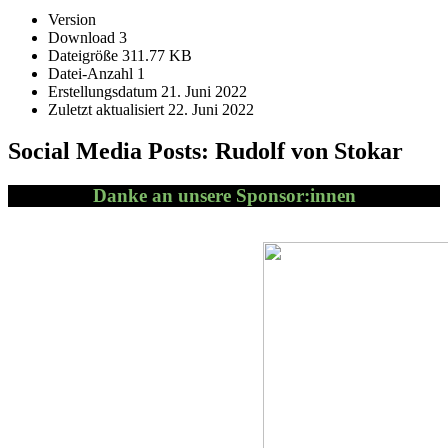
Ver­sion
Down­load
3
Da­tei­größe
311.77 KB
Da­tei-An­zahl
1
Er­stel­lungs­da­tum
21. Juni 2022
Zu­letzt ak­tua­li­siert
22. Juni 2022
Social Media Posts: Rudolf von Stokar
Danke an unsere Sponsor:innen