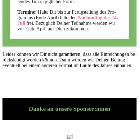
ten­des Tun in jeg­li­cher Form.
Ter­mine:
Halte Dir bis zur Fer­tig­stel­lung des Pro­
gramms (Ende April) bitte den
Nach­mit­tag des 14.
Juli
frei. Be­züg­lich Dei­ner Teil­nahme wer­den wir
vor Ende April auf Dich zu­kom­men.
Lei­der kön­nen wir Dir nicht ga­ran­tie­ren, dass alle Ein­rei­chun­gen be­
rück­sich­tigt wer­den kön­nen. Dann wür­den wir Dei­nen Bei­trag
even­tu­ell bei ei­nem an­de­ren For­mat im Laufe des Jah­res ein­bauen.
Danke an unsere Sponsor:innen