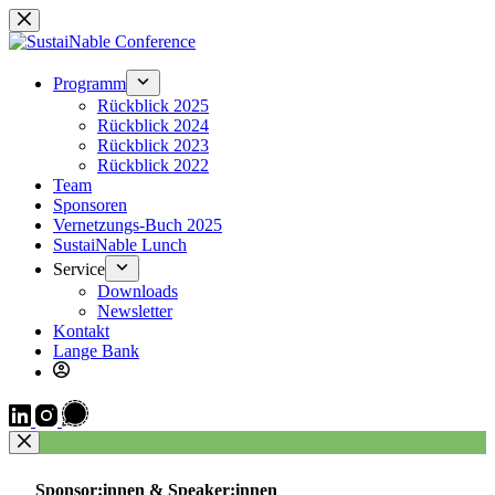
Zum
Inhalt
springen
Programm
Rückblick 2025
Rückblick 2024
Rückblick 2023
Rückblick 2022
Team
Sponsoren
Vernetzungs-Buch 2025
SustaiNable Lunch
Service
Downloads
Newsletter
Kontakt
Lange Bank
Sponsor:innen & Speaker:innen