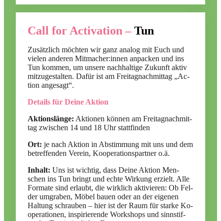
Call for Activation –
Tun
Zu­sätz­lich möch­ten wir ganz ana­log mit Euch und
vie­len an­de­ren Mitmacher:innen an­pa­cken und ins
Tun kom­men, um un­sere nach­hal­tige Zu­kunft ak­tiv
mit­zu­ge­stal­ten. Da­für ist am Frei­tag­nach­mit­tag „Ac­
tion an­ge­sagt“.
Details für Deine Aktion
Ak­ti­ons­länge:
Ak­tio­nen kön­nen am Frei­tag­nach­mit­
tag zwi­schen 14 und 18 Uhr statt­fin­den
Ort:
je nach Ak­tion in Ab­stim­mung mit uns und dem
be­tref­fen­den Ver­ein, Ko­ope­ra­ti­ons­part­ner o.ä.
In­halt:
Uns ist wich­tig, dass Deine Ak­tion Men­
schen ins Tun bringt und echte Wir­kung er­zielt. Alle
For­mate sind er­laubt, die wirk­lich ak­ti­vie­ren: Ob Fel­
der um­gra­ben, Mö­bel bauen oder an der ei­ge­nen
Hal­tung schrau­ben – hier ist der Raum für starke Ko­
ope­ra­tio­nen, in­spi­rie­rende Work­shops und sinn­stif­