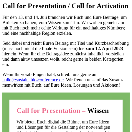
Call for Presentation / Call for Activation
Für den 13. und 14. Juli brau­chen wir Euch und Eure Bei­träge, um
Brü­cken zu bauen, vom Wis­sen zum Tun. Wir wol­len ge­mein­sam
mit Euch noch mehr echte Wir­kung für ein nach­hal­ti­ges Nürn­berg
und eine nach­hal­tige Re­gion er­zie­len.
Seid da­bei und reicht Eu­ren Bei­trag mit Ti­tel und Kurz­be­schrei­bung
(muss noch nicht die fi­nale Ver­sion sein)
bis zum 12. April 2023
hier ein. Wenn Ihr eine Bei­trags­idee zu­nächst in­halt­lich vor­stel­len
und dann ak­tiv um­set­zen wollt, reicht gerne in bei­den Ka­te­go­rien
ein.
Wenn Ihr vorab Fra­gen habt, schreibt uns gerne an
hallo@sustainable-conference.de
. Wir freuen uns auf das Zu­sam­
men­wir­ken mit Euch, auf Eure Ideen, Lö­sun­gen und Ak­tio­nen!
Call for Presentation –
Wissen
Wir bie­ten Euch di­gi­tal die Bühne, um Eure Ideen
und Lö­sun­gen für die Ge­stal­tung der not­wen­di­gen