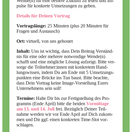
Wende(n) für eine bes­sere Zu­kunft zu tei­len und Im­
pulse für kon­krete Um­set­zun­gen zu ge­ben.
Details für Deinen Vortrag
Vor­trags­länge:
25 Mi­nu­ten (plus 20 Mi­nu­ten für
Fra­gen und Aus­tausch)
Ort:
vir­tu­ell, von uns ge­hos­tet
In­halt:
Uns ist wich­tig, dass Dein Bei­trag Ver­ständ­
nis für eine oder meh­rere not­wen­dige Wende(n)
schafft und eine mög­li­che Lö­sung auf­zeigt. Bitte ver­
sorge die Teilnehmer:innen mit kon­kre­tem Hand­
lungs­wis­sen, in­dem Du am Ende mit 5 Um­set­zungs­
punk­ten eine Brü­cke ins Tun baust. Bitte be­achte,
dass Dein Vor­trag keine Image-Vor­stel­lung Eu­res
Un­ter­neh­mens sein soll!
Ter­mine:
Halte Dir bis zur Fer­tig­stel­lung des Pro­
gramms (Ende April) bitte die bei­den
Vor­mit­tage
am 13. und 14. Juli
frei. Be­züg­lich Dei­ner Teil­
nahme wer­den wir vor Ende April auf Dich zu­kom­
men und Dir ggf. ei­nen kon­kre­ten Time-Slot vor­
schla­gen.